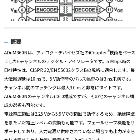
概要
Ⓡ
ADuM360Nは、アナログ・デバイセズ社のiCoupler
技術をベース
にした6チャンネルのデジタル・アイソレータです。5 Mbps時の
EMI特性は、CISPR 32/EN 55032クラスBの規格に適合します。最
大伝搬遅延は10 nsで、5 V動作時のパルス幅歪みは3 ns未満です。
チャンネル間のマッチングは最大3.0 nsと非常にタイトです。
ADuM360Nのチャンネルは6:0構成ですが、その他のチャンネル構
成の選択も可能です。
電源電圧範囲は2.25 Vから5.5 Vでの範囲で動作するため、絶縁障壁
をまたいだ電圧レベルの変換も可能です。フェールセーフ機能をサ
ポートしており、入力電源が供給されていない場合でも出力があら
かじめ定められた状態に設定することができます。