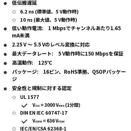
低伝搬遅延
6.2 ns (標準値、5 V動作時)
10 ns (最大値、5 V動作時)
低い動作電流: 1 Mbpsでチャンネルあたり1.65
mA未満
2.25 V ～ 5.5 Vのレベル変換に対応
最大データレート: 5 V動作時に150 Mbpsを保証
高温動作: 125℃
パッケージ: 16ピン、RoHS準拠、QSOPパッケー
ジ
安全性と規制に対する認定
UL 1577
V
= 3000 V
(1分間)
ISO
RMS
DIN EN IEC 60747-17
V
= 636 V
IORM
PEAK
IEC/EN/CSA 62368-1