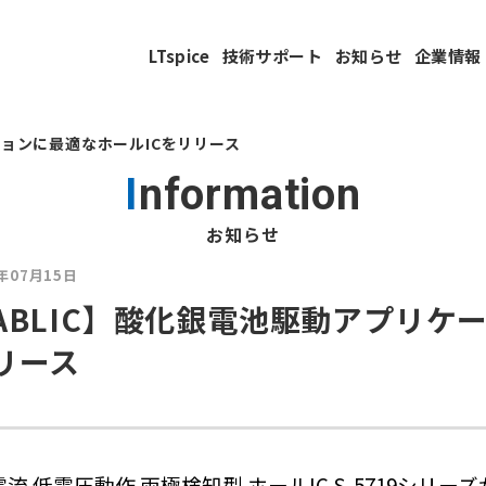
LTspice
技術サポート
お知らせ
企業情報
ションに最適なホールICをリリース
Information
お知らせ
5年07月15日
ABLIC】酸化銀電池駆動アプリケ
リース
流 低電圧動作 両極検知型 ホールIC S-5719シリ