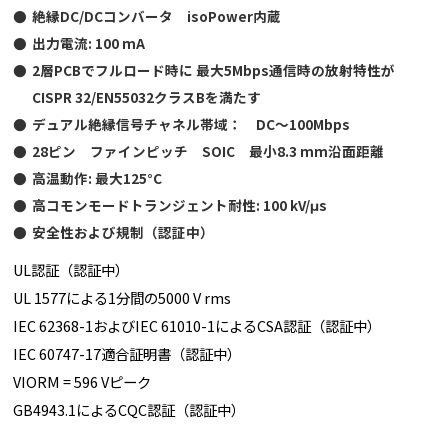
絶縁DC/DCコンバータ isoPower内蔵
出力電流: 100 mA
2層PCBでフルロード時に 最大5Mbps通信時の放射特性が
CISPR 32/EN55032クラスBを満たす
デュアル絶縁信号チャネル帯域： DC～100Mbps
28ピン ファインピッチ SOIC 最小8.3 mm沿面距離
高温動作: 最大125°C
高コモンモードトランジェント耐性: 100 kV/μs
安全性および規制（認証中）
UL認証（認証中）
UL 1577による1分間の5000 V rms
IEC 62368-1およびIEC 61010-1によるCSA認証（認証中）
IEC 60747-17適合証明書（認証中）
VIORM = 596 Vピーク
GB4943.1によるCQC認証（認証中）