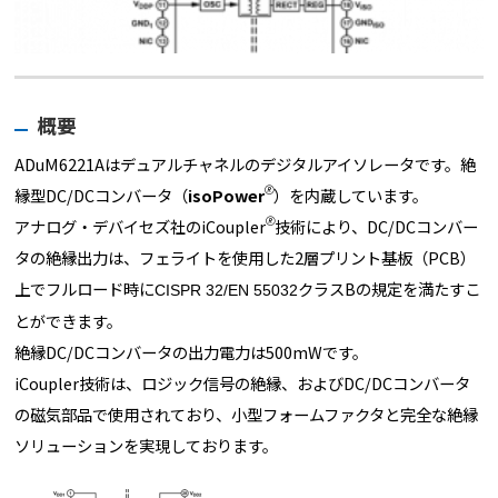
概要
ADuM6221A
はデュアルチャネルの
デジタルアイソレータ
です。絶
🄬
縁型DC/DCコンバータ（
isoPower
）を内蔵しています。
🄬
アナログ・デバイセズ社のiCoupler
技術により、DC/DCコンバー
タの絶縁出力は、フェライトを使用した2層プリント基板（PCB）
上でフルロード時に
クラスBの規定を満たすこ
CISPR 32/EN 55032
とができます。
絶縁DC/DCコンバータの出力電力は500mWです。
iCoupler技術は、ロジック信号の絶縁、およびDC/DCコンバータ
の磁気部品で使用さ
れており、小型フォームファクタと完全な絶縁
ソリューションを実現しております。